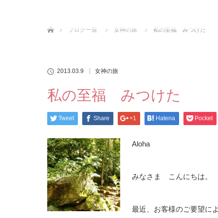
ホーム
ブログ一覧
女神の旅
私の至福 みつけた
2013.03.9
女神の旅
私の至福 みつけた
Tweet
Share
+1
Hatena
Pocket
Aloha
みなさま こんにちは。
最近、お客様のご要望に