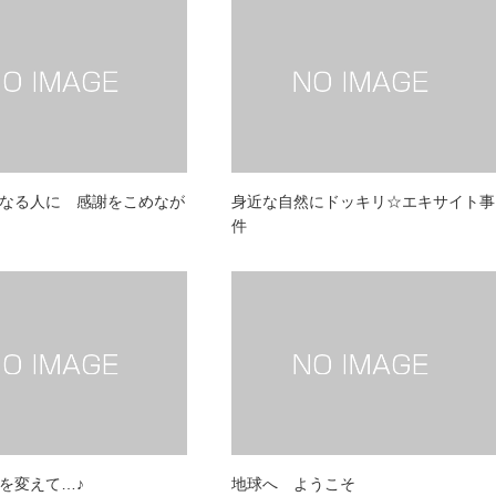
なる人に 感謝をこめなが
身近な自然にドッキリ☆エキサイト事
件
を変えて…♪
地球へ ようこそ