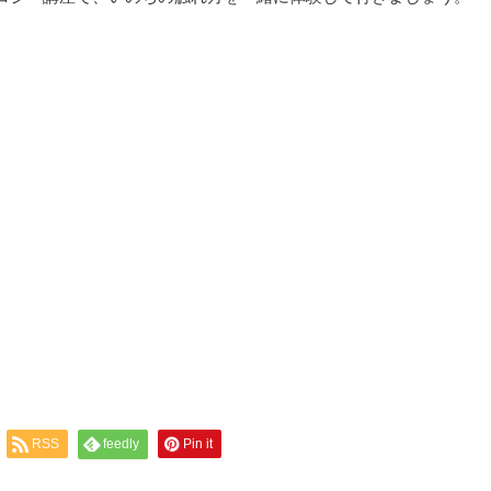
RSS
feedly
Pin it