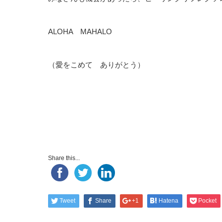
ALOHA MAHALO
（愛をこめて ありがとう）
Share this...
Tweet
Share
+1
Hatena
Pocket