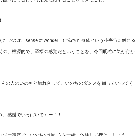
！
のは、sense of wonder に満ちた身体という小宇宙に触れる
時の、根源的で、至福の感覚だということを、今回明確に気が付か
さんの人のいのちと触れ合って、いのちのダンスを踊っていってく
う。感謝でいっぱいですー！！
ロジー講座で、いのちの触れ方を一緒に体験して行きましょう。