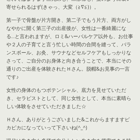
寄せられるはず(きゃっ、大変（≧∇≦)）。
第一子で骨盤が片方開き、第二子でもう片方、
両方がし
なやかに開く第三子の出産後が、女性は一番綺麗にな
る…
と言われますが、ロミ&ハーバルケア以外も、
お仕事
や２人の子育てと言う忙しい時間の合間を縫って、
バラ
ンスボール、お灸、
サウナなどセルフケアもしっかりな
さって、
ご自分のお身体と向き合うことで、
本当にその
通りのご出産を体験されたＨさん。脱帽&
お見事の一言
です♪
女性の身体のもつポテンシャル、底力を見せていただ
き、
セラピストとして、同じ女性として、
本当に素晴ら
しい体験をさせていただきました☆
Ｈさん、ありがとうございました&
これからますますピ
カピカになっていって下さいね(^_^)