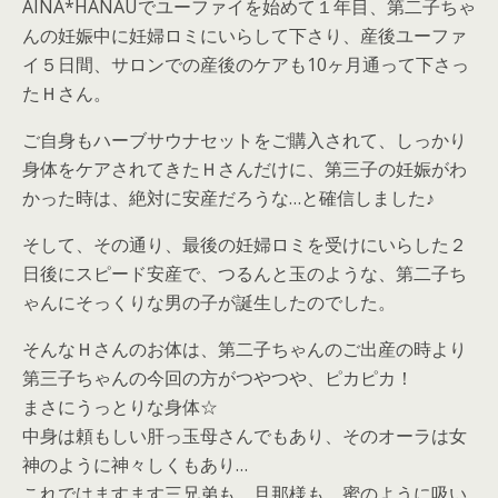
AINA*HANAUでユーファイを始めて１年目、
第二子ちゃ
んの妊娠中に妊婦ロミにいらして下さり、
産後ユーファ
イ５日間、
サロンでの産後のケアも10ヶ月通って下さっ
たＨさん。
ご自身もハーブサウナセットをご購入されて、
しっかり
身体をケアされてきたＨさんだけに、
第三子の妊娠がわ
かった時は、絶対に安産だろうな…
と確信しました♪
そして、その通り、最後の妊婦ロミを受けにいらした２
日後にスピード安産で、つるんと玉のような、
第二子ち
ゃんにそっくりな男の子が誕生したのでした。
そんなＨさんのお体は、
第二子ちゃんのご出産の時より
第三子ちゃんの今回の方がつやつや
、ピカピカ！
まさにうっとりな身体☆
中身は頼もしい肝っ玉母さんでもあり、
そのオーラは女
神のように神々しくもあり…
これではますます三兄弟も、旦那様も、
蜜のように吸い