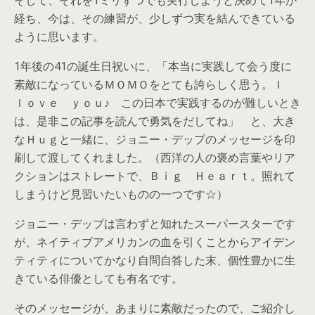
そして、それを1ミリずつでも実行しようと決めて1年が
経ち、今は、その練習が、少しずつ実を結んできている
ように思います。
1年後の41の誕生日祝いに、「本当に実践して会う度に
素敵になっているＭＯＭＯをとても誇らしく思う。Ｉ
ｌｏｖｅ ｙｏｕ♪ この日本で実践するのが難しいとき
は、是非この記事を読んで勇気をだしてね」 と、大き
なＨｕｇと一緒に、ジョニー・デップのメッセージを印
刷して渡してくれました。（西洋の人の褒め言葉やリア
クションはストレートで、Ｂｉｇ Ｈｅａｒｔ。照れて
しまうけど見習いたいものの一つです☆）
ジョニー・デップは言わずと知れたスーパースターです
が、ネイティブアメリカンの血を引くことからアイデン
ティティについてかなり自問自答した末、個性豊かに生
きている俳優としても有名です。
そのメッセージが、あまりに素敵だったので、ご紹介し